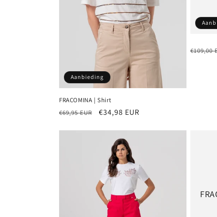
Aanb
Normal
€109,00 
prijs
Aanbieding
FRACOMINA | Shirt
Normale
Aanbiedingsprijs
€34,98 EUR
€69,95 EUR
prijs
FRA