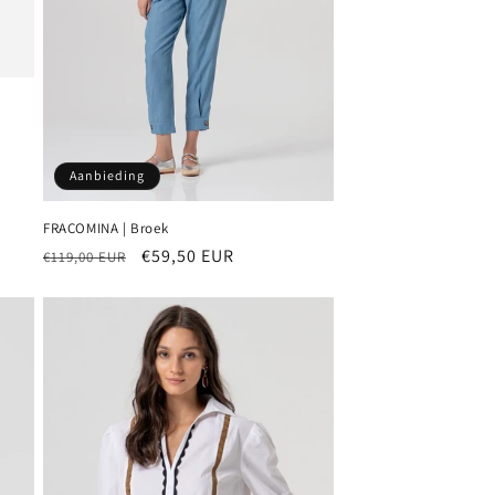
Aanbieding
FRACOMINA | Broek
Normale
Aanbiedingsprijs
€59,50 EUR
€119,00 EUR
prijs