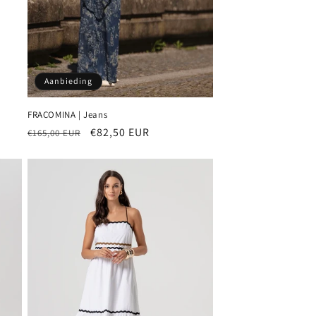
Aanbieding
FRACOMINA | Jeans
Normale
Aanbiedingsprijs
€82,50 EUR
€165,00 EUR
prijs