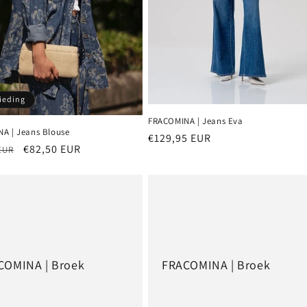
ieding
FRACOMINA | Jeans Eva
A | Jeans Blouse
Normale
€129,95 EUR
e
Aanbiedingsprijs
€82,50 EUR
EUR
prijs
COMINA | Broek
FRACOMINA | Broek