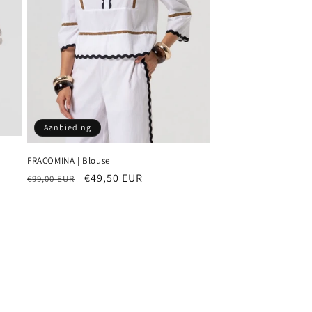
Aanbieding
FRACOMINA | Blouse
Normale
Aanbiedingsprijs
€49,50 EUR
€99,00 EUR
prijs