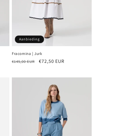
Aanbieding
Fracomina | Jurk
Normale
Aanbiedingsprijs
€72,50 EUR
€145,00 EUR
prijs