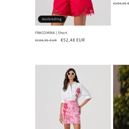
Normal
€104,90 
prijs
Aanbieding
FRACOMINA | Short
Normale
Aanbiedingsprijs
€52,48 EUR
€104,95 EUR
prijs