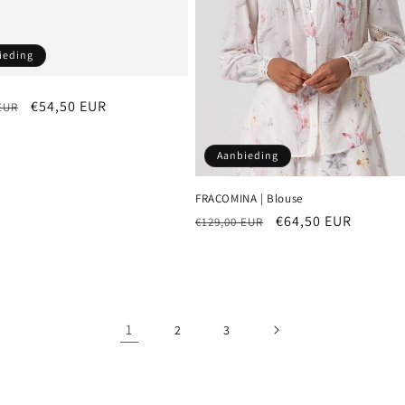
ieding
e
Aanbiedingsprijs
€54,50 EUR
EUR
Aanbieding
FRACOMINA | Blouse
Normale
Aanbiedingsprijs
€64,50 EUR
€129,00 EUR
prijs
1
2
3