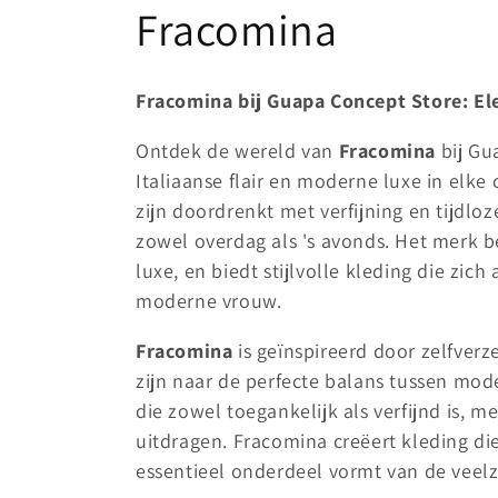
C
Fracomina
o
Fracomina bij Guapa Concept Store: Eleg
l
Ontdek de wereld van
Fracomina
bij Gu
Italiaanse flair en moderne luxe in elk
l
zijn doordrenkt met verfijning en tijdloz
zowel overdag als 's avonds. Het merk 
e
luxe, en biedt stijlvolle kleding die zic
c
moderne vrouw.
Fracomina
is geïnspireerd door zelfverz
t
zijn naar de perfecte balans tussen mode
die zowel toegankelijk als verfijnd is, 
i
uitdragen. Fracomina creëert kleding di
essentieel onderdeel vormt van de veelz
e