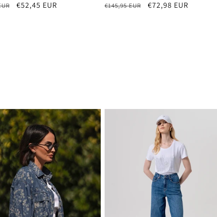
e
Aanbiedingsprijs
€52,45 EUR
Normale
Aanbiedingsprijs
€72,98 EUR
EUR
€145,95 EUR
prijs