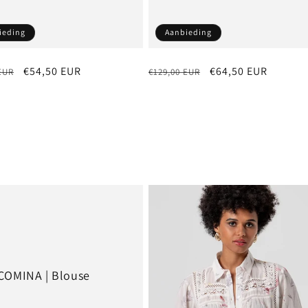
ieding
Aanbieding
e
Aanbiedingsprijs
€54,50 EUR
Normale
Aanbiedingsprijs
€64,50 EUR
EUR
€129,00 EUR
prijs
COMINA | Blouse