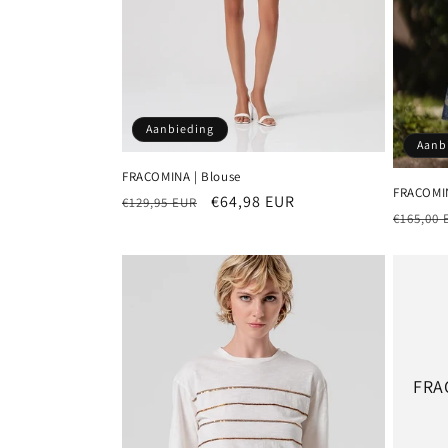
Aanbieding
Aanb
FRACOMINA | Blouse
FRACOMIN
Normale
Aanbiedingsprijs
€64,98 EUR
€129,95 EUR
Normal
€165,00 
prijs
prijs
FRA