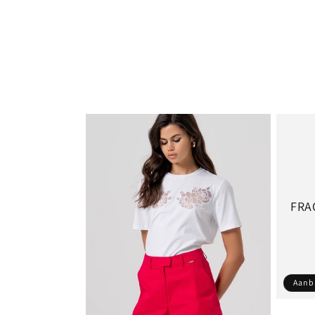
FRA
Aanb