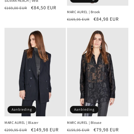
SILVIAN HEACH | Vest
Normale
Aanbiedingsprijs
€84,50 EUR
€169,00 EUR
MARC AUREL | Broek
prijs
Normale
Aanbiedingsprijs
€84,98 EUR
€169,95 EUR
prijs
Aanbieding
Aanbieding
MARC AUREL | Blazer
MARC AUREL | Blouse
Normale
Aanbiedingsprijs
€149,98 EUR
Normale
Aanbiedingsprijs
€79,98 EUR
€299,95 EUR
€159,95 EUR