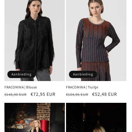
Aanbieding
Aanbieding
FRACOMINA | Blouse
FRACOMINA | Truitje
Normale
Aanbiedingsprijs
€72,95 EUR
Normale
Aanbiedingsprijs
€52,48 EUR
€145,90 EUR
€104,95 EUR
prijs
prijs