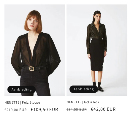
prijs
prijs
Aanbieding
Aanbieding
NENETTE | Golia Rok
NENETTE | Felz Blouse
Normale
Aanbiedingsprijs
€42,00 EUR
Normale
Aanbiedingsprijs
€109,50 EUR
€84,00 EUR
€219,00 EUR
prijs
prijs