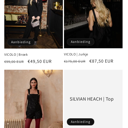
Aanbieding
Aanbieding
VICOLO | Jurkje
VICOLO | Broek
Normale
Aanbiedingsprijs
€87,50 EUR
Normale
Aanbiedingsprijs
€49,50 EUR
€175,00 EUR
€99,00 EUR
prijs
prijs
SILVIAN HEACH | Top
Aanbieding