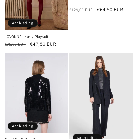
Normale
Aanbiedingsprijs
€64,50 EUR
€129,00 EUR
prijs
Aanbieding
JOVONNA | Harry Playsuit
Normale
Aanbiedingsprijs
€47,50 EUR
€95,00 EUR
prijs
Aanbieding
Aanbieding