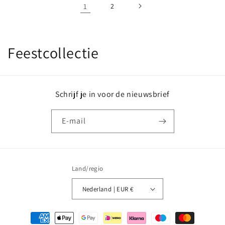
1
2
C
Feestcollectie
o
l
Schrijf je in voor de nieuwsbrief
l
E‑mail
e
c
t
Land/regio
i
Nederland | EUR €
e
Betaalmethoden